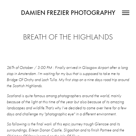
DAMIEN FREZIER PHOTOGRAPHY
BREATH OF THE HIGHLANDS
26Th of October / 3:00 PM : Finally arrived in Glasgow Airport after a long
stop in Amsterdam. I’m waiting for my bus that is supposed to take me to
Bridge Of Orchy and Loch Tulla. My first stop on a nine days road trip around
the Scottish Highlands.
S
cotland is quite famous among photographers around the world, mainly
because of the light at this time of the year but also because of its amazing
landscapes and wildlife.That’s why I’ve decided to come over here for a few
days and challenge my "photographic eye" in a different environment.
So following is the final work of this epic journey trough Glencoe and its
surroundings, Eilean Donan Castle, Sligachan and to finish Portree and the