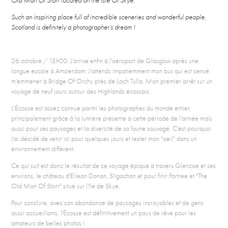
Old Man Of Storr located on the Isle Of Skye.
Such an inspiring place full of incredible sceneries and wonderful people,
Scotland is definitely a photographer’s dream !
26 octobre / 15h00: J’arrive enfin à l'aéroport de Glasgow après une
longue escale à Amsterdam. J'attends impatiemment mon bus qui est censé
m'emmener à Bridge Of Orchy près de Loch Tulla. Mon premier arrêt sur un
voyage de neuf jours autour des Highlands écossais.
L'Écosse est assez connue parmi les photographes du monde entier,
principalement grâce à la lumière présente à cette période de l'année mais
aussi pour ses paysages et la diversité de sa faune sauvage. C'est pourquoi
j'ai décidé de venir ici pour quelques jours et tester mon "oeil" dans un
environnement différent.
Ce qui suit est donc le résultat de ce voyage épique à travers Glencoe et ses
environs, le château d'Eilean Donan, Sligachan et pour finir Portree et "The
Old Man Of Storr" situé sur l'île de Skye.
Pour conclure, avec son abondance de paysages incroyables et de gens
aussi accueillants, l'Écosse est définitivement un pays de rêve pour les
amateurs de belles photos !